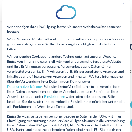
Zum
Mit di
Inhalt
springen
Wir benötigen Ihre Einwilligung, bevor Sie unsere Website weiter besuchen
Datenschutz-Präferenz
können.
Wenn Sie unter 16 Jahre alt sind und Ihre Einwilligung zu optionalen Services
Funktionsübersicht CareCl
geben möchten, müssen Sie Ihre Erziehungsberechtigten um Erlaubnis
bitten.
Wir verwenden Cookies und andere Technologien auf unserer Website.
Einige von ihnen sind essenziell, während andere uns helfen, diese Website
und Ihre Erfahrung zu verbessern.
Personenbezogene Daten können
STAR
PLUS
PR
verarbeitet werden (z. B. IP-Adressen), z. B. für personalisierte Anzeigen und
Inhalte oder die Messung von Anzeigen und Inhalten.
Weitere Informationen
über die Verwendung Ihrer Daten finden Sie in unserer
Schreibtisch
Datenschutzerklärung
.
Es besteht keine Verpflichtung, in die Verarbeitung
Ihrer Daten einzuwilligen, um dieses Angebot zu nutzen.
Sie können Ihre
Auswahl jederzeit unter
Einstellungen
widerrufen oder anpassen.
Bitte
beachten Sie, dass aufgrund individueller Einstellungen möglicherweise nicht
Informationszentrale
alle Funktionen der Website verfügbar sind.
Einige Services verarbeiten personenbezogene Daten in den USA. Mit Ihrer
Einwilligung zur Nutzung dieser Services willigen Sie auch in die Verarbeitung
Interaktion – Pflegekräfte
Ihrer Daten in den USA gemäß Art. 49 (1) lit. a GDPR ein. Der EuGH stuft die
USA als ein Land mit unzureichendem Datenschutz nach EU-Standards ein.