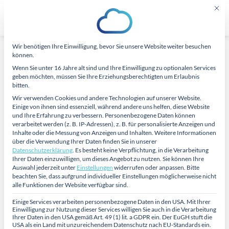
Zum
Mit di
Inhalt
springen
Wir benötigen Ihre Einwilligung, bevor Sie unsere Website weiter besuchen
Datenschutz-Präferenz
AKTUELLES
,
ALLGEMEIN
,
CARECLOUD®
können.
Die Pflege am Limit
Wenn Sie unter 16 Jahre alt sind und Ihre Einwilligung zu optionalen Services
geben möchten, müssen Sie Ihre Erziehungsberechtigten um Erlaubnis
bitten.
Wir verwenden Cookies und andere Technologien auf unserer Website.
Einige von ihnen sind essenziell, während andere uns helfen, diese Website
und Ihre Erfahrung zu verbessern.
Personenbezogene Daten können
verarbeitet werden (z. B. IP-Adressen), z. B. für personalisierte Anzeigen und
Inhalte oder die Messung von Anzeigen und Inhalten.
Weitere Informationen
12
über die Verwendung Ihrer Daten finden Sie in unserer
März
Datenschutzerklärung
.
Es besteht keine Verpflichtung, in die Verarbeitung
Ihrer Daten einzuwilligen, um dieses Angebot zu nutzen.
Sie können Ihre
Auswahl jederzeit unter
Einstellungen
widerrufen oder anpassen.
Bitte
beachten Sie, dass aufgrund individueller Einstellungen möglicherweise nicht
alle Funktionen der Website verfügbar sind.
Einige Services verarbeiten personenbezogene Daten in den USA. Mit Ihrer
Einwilligung zur Nutzung dieser Services willigen Sie auch in die Verarbeitung
Ihrer Daten in den USA gemäß Art. 49 (1) lit. a GDPR ein. Der EuGH stuft die
USA als ein Land mit unzureichendem Datenschutz nach EU-Standards ein.