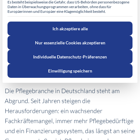
Es besteht beispielsweise die Gefahr, dass US-Behörden personenbezogene
Daten in Überwachungsprogrammen verarbeiten, ohne dass für
Europäerinnen und Europäer eine Klagemöglichkeit besteht.
Ich akzeptiere alle
Nur essenzielle Cookies akzeptieren
Individuelle Datenschutz-Präferenzen
Einwilligung speichern
Was die neue Bundesregierung jetzt tun muss
Die Pflegebranche in Deutschland steht am
Abgrund. Seit Jahren steigen die
Herausforderungen: ein wachsender
Fachkräftemangel, immer mehr Pflegebedürftige
und ein Finanzierungssystem, das längst an seine