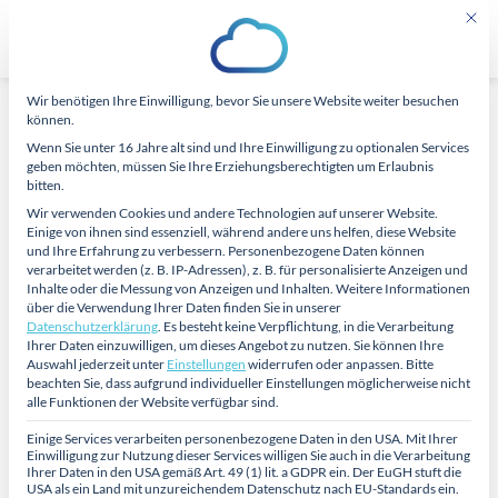
Zum
Mit di
Inhalt
springen
Wir benötigen Ihre Einwilligung, bevor Sie unsere Website weiter besuchen
Datenschutz-Präferenz
ALLGEMEIN
,
DIGITALISIERUNG
können.
Elektronischer
Wenn Sie unter 16 Jahre alt sind und Ihre Einwilligung zu optionalen Services
geben möchten, müssen Sie Ihre Erziehungsberechtigten um Erlaubnis
bitten.
Pflegebericht überzeugt
Wir verwenden Cookies und andere Technologien auf unserer Website.
Einige von ihnen sind essenziell, während andere uns helfen, diese Website
Deutschen Pflegerat
und Ihre Erfahrung zu verbessern.
Personenbezogene Daten können
verarbeitet werden (z. B. IP-Adressen), z. B. für personalisierte Anzeigen und
Inhalte oder die Messung von Anzeigen und Inhalten.
Weitere Informationen
über die Verwendung Ihrer Daten finden Sie in unserer
Datenschutzerklärung
.
Es besteht keine Verpflichtung, in die Verarbeitung
Ihrer Daten einzuwilligen, um dieses Angebot zu nutzen.
Sie können Ihre
Auswahl jederzeit unter
Einstellungen
widerrufen oder anpassen.
Bitte
beachten Sie, dass aufgrund individueller Einstellungen möglicherweise nicht
26
Mai
alle Funktionen der Website verfügbar sind.
Einige Services verarbeiten personenbezogene Daten in den USA. Mit Ihrer
Einwilligung zur Nutzung dieser Services willigen Sie auch in die Verarbeitung
Ihrer Daten in den USA gemäß Art. 49 (1) lit. a GDPR ein. Der EuGH stuft die
USA als ein Land mit unzureichendem Datenschutz nach EU-Standards ein.