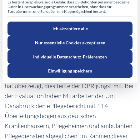
Es besteht beispielsweise die Gefahr, dass US-Behörden personenbezogene
Daten in Überwachungsprogrammen verarbeiten, ohne dass für
Europäerinnen und Europäer eine Klagemöglichkeit besteht.
Ich akzeptiere alle
Nur essenzielle Cookies akzeptieren
Die Evaluation ist abgeschlossen und vom
Individuelle Datenschutz-Präferenzen
Deutschen Pflegerat (DPR) für gut befunden:
Einwilligung speichern
Der elektronische Pflegebericht (ePflegebericht)
hat überzeugt, dies teilte der DPR jüngst mit. Bei
der Evaluation haben Mitarbeiter der Uni
Osnabrück den ePflegebericht mit 114
Überleitungsbögen aus deutschen
Krankenhäusern, Pflegeheimen und ambulanten
Pflegediensten abgeglichen. Im Rahmen dieser